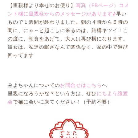
【里親様より幸せのお便り】
写真（FBページ）コメ
ント欄に里親様からのメッセージがあります♪
早い
もので１週間が終わりました。朝の４時から６時の
間に、にゃ～と起こしに来るのは、結構キツイ！こ
の度に、朝食をあげて、大人は再び横になります。
彼女は、私達の眠さなんて関係なく、家の中で遊び
回ってます
みよちゃんについての
お問合せはこちら
へ
里親になろうかな？という方は、ぜひ
にちよう譲渡
会
で猫に会いに来てください！（予約不要）