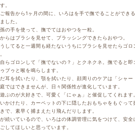
ます。
ご報告から1ヶ月の間に、いろはを手で撫でることができ
りました。
は孫の手を使って、撫でてはおやつを一粒。
後からはブラシを見せて、ブラッシングできたらおやつ。
こうしてると一週間も経たないうちにブラシを見せたらゴロ
に。
は自らゴロンして「撫でないの？」とクネクネ。撫でると即
ブゥブゥと喉を鳴らします。
まだ耳を拭いたり、顎を拭いたり、顔周りのケアは「シャー
家庭ではできませんが、日々関係性が進化しています。
、遊ぶのが大好きで、可愛く「にゃぁ」と催促してくれます
追いかけたり、カーペットの下に隠したおもちゃをもぐって
好きで、素早く捕まえたり飛んだりします。
日が続いているので、いろはの体調管理に気をつけて、安全
過ごしてほしいと思っています。