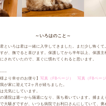
～いろはのこと～
ー君といろは君は一緒に入学してきました。まだ少し怖くて
ますが、撫でると喜びます。保護してから半年以上、保護主
事にされていたので、直ぐに慣れてくれると思います。
----
親様より幸せのお便り】
写真（FBページ）
写真（FBペー
我が家に迎えて2ヶ月が経ちました。
はは元気にしています。
炎の通院は週一から隔週になり、落ち着いています。捕まえ
婦で大騒ぎですが、いつも病院でお利口さんにしていて、褒