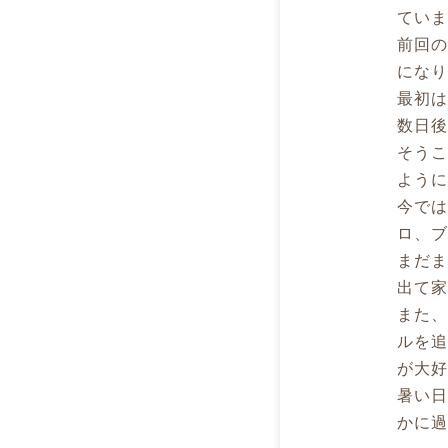
てい
前回の
にな
最初
数日
そう
よう
今で
ロ、
まだ
出て
また
ルを
が大
暑い
かに