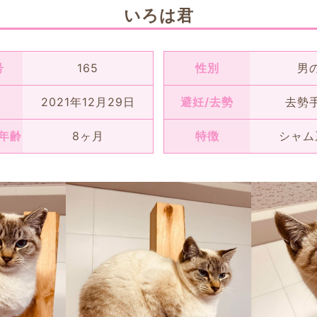
いろは君
号
165
性別
男
2021年12月29日
避妊/去勢
去勢
年齢
8ヶ月
特徴
シャム