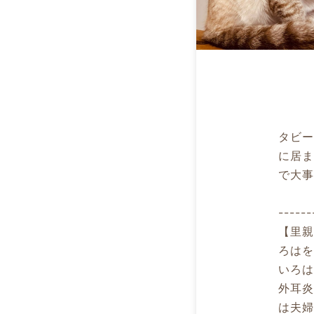
タビ
に居
で大
------
【里
ろはを
いろ
外耳
は夫