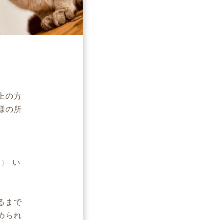
上の方
様の所
ジ）
い
るまで
められ