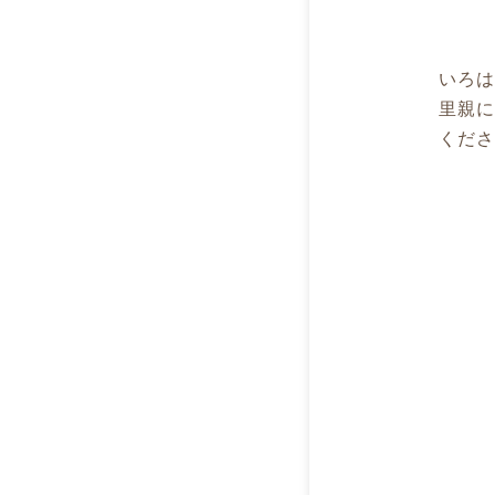
いろ
里親
くだ