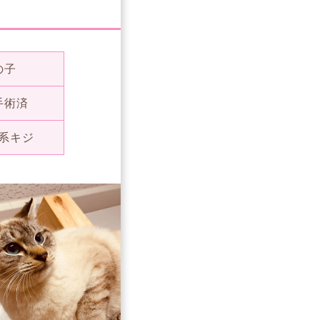
の子
手術済
系キジ