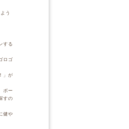
るよう
ンする
ゴロゴ
！」が
。ボー
探すの
に健や