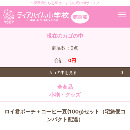
＼保護猫たちを幸せにするお買い物サイト／
現在のカゴの中
商品数：0点
合計：
0円
カゴの中を見る
全商品
小物・グッズ
ロイ君ポーチ＋コーヒー豆(100g)セット（宅急便コ
ンパクト配達）