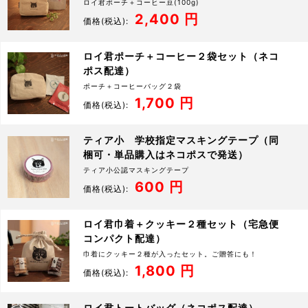
ロイ君ポーチ＋コーヒー豆(100g)
2,400 円
価格
(税込):
ロイ君ポーチ＋コーヒー２袋セット（ネコ
ポス配達）
ポーチ＋コーヒーバッグ２袋
1,700 円
価格
(税込):
ティア小 学校指定マスキングテープ（同
梱可・単品購入はネコポスで発送）
ティア小公認マスキングテープ
600 円
価格
(税込):
ロイ君巾着＋クッキー２種セット（宅急便
コンパクト配達）
巾着にクッキー２種が入ったセット。ご贈答にも！
1,800 円
価格
(税込):
ロイ君トートバッグ（ネコポス配達）