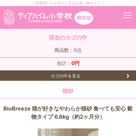
＼保護猫たちを幸せにするお買い物サイト／
現在のカゴの中
商品数：0点
合計：
0円
カゴの中を見る
猫砂
BioBreeze 猫が好きなやわらか猫砂 食べても安心 穀
物タイプ 6.8kg（約2ヶ月分）