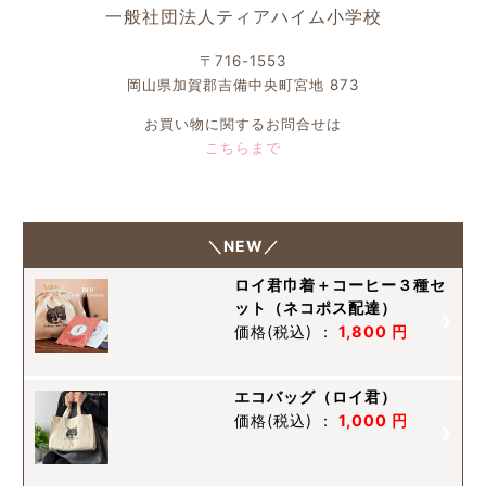
一般社団法人ティアハイム小学校
〒716-1553
岡山県加賀郡吉備中央町宮地 873
お買い物に関するお問合せは
こちらまで
＼NEW／
ロイ君巾着＋コーヒー３種セ
ット（ネコポス配達）
価格
(税込)
：
1,800 円
エコバッグ（ロイ君）
価格
(税込)
：
1,000 円