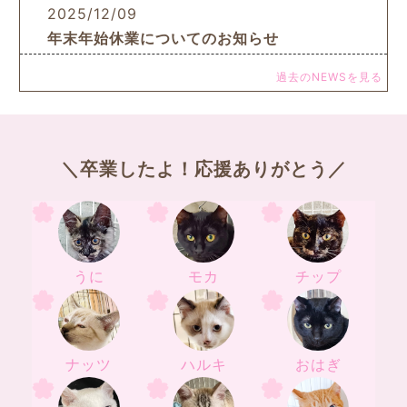
2025/12/09
年末年始休業についてのお知らせ
過去のNEWSを見る
＼卒業したよ！応援ありがとう／
うに
モカ
チップ
ナッツ
ハルキ
おはぎ