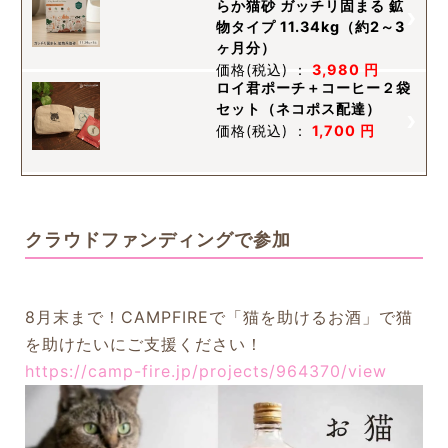
らか猫砂 ガッチリ固まる 鉱
物タイプ 11.34kg（約2～3
ヶ月分）
価格
(税込)
：
3,980 円
ロイ君ポーチ＋コーヒー２袋
セット（ネコポス配達）
価格
(税込)
：
1,700 円
クラウドファンディングで参加
8月末まで！CAMPFIREで「猫を助けるお酒」で猫
を助けたいにご支援ください！
https://camp-fire.jp/projects/964370/view